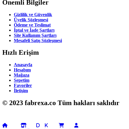
Önemli Bilgiler
Gizlilik ve Güvenlik
Üyelik Sözleşmesi
Ödeme ve Teslimat
İptal ve İade Şartları
Site Kullanım Şartları
Mesafeli Satış Sözleşmesi
Hızlı Erişim
Anasayfa
Hesabım
Mağaza
Sepetim
Favoriler
İletişim
© 2023 fabrexa.co Tüm hakları saklıdır