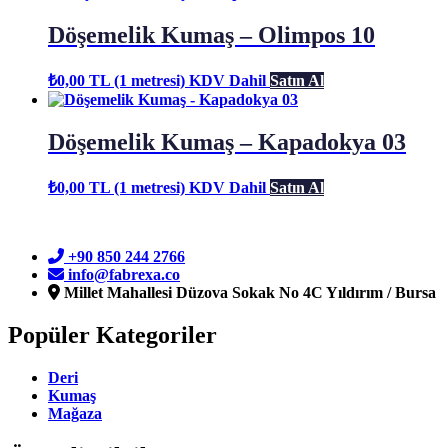
Döşemelik Kumaş – Olimpos 10
₺
0,00
TL (1 metresi)
KDV Dahil
Satın Al
Döşemelik Kumaş – Kapadokya 03
₺
0,00
TL (1 metresi)
KDV Dahil
Satın Al
+90 850 244 2766
info@fabrexa.co
Millet Mahallesi Düzova Sokak No 4C Yıldırım / Bursa
Popüler Kategoriler
Deri
Kumaş
Mağaza