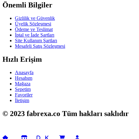
Önemli Bilgiler
Gizlilik ve Güvenlik
Üyelik Sözleşmesi
Ödeme ve Teslimat
İptal ve İade Şartları
Site Kullanım Şartları
Mesafeli Satış Sözleşmesi
Hızlı Erişim
Anasayfa
Hesabım
Mağaza
Sepetim
Favoriler
İletişim
© 2023 fabrexa.co Tüm hakları saklıdır