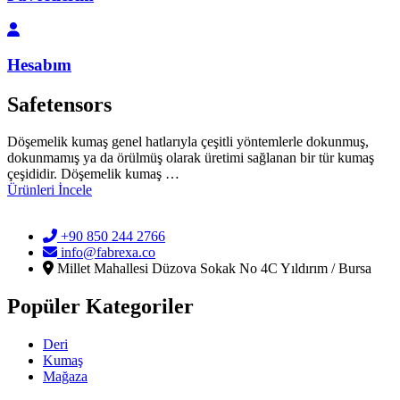
Hesabım
Safetensors
Döşemelik kumaş genel hatlarıyla çeşitli yöntemlerle dokunmuş,
dokunmamış ya da örülmüş olarak üretimi sağlanan bir tür kumaş
çeşididir. Döşemelik kumaş …
Ürünleri İncele
+90 850 244 2766
info@fabrexa.co
Millet Mahallesi Düzova Sokak No 4C Yıldırım / Bursa
Popüler Kategoriler
Deri
Kumaş
Mağaza